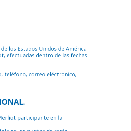
es de los Estados Unidos de América
ot, efectuadas dentro de las fechas
, teléfono, correo eléctronico,
IONAL.
erliot participante en la
ble en los puntos de canje.