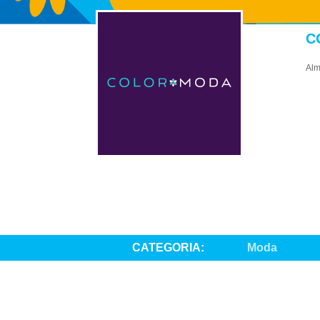
C
Alm
CATEGORIA:
Moda