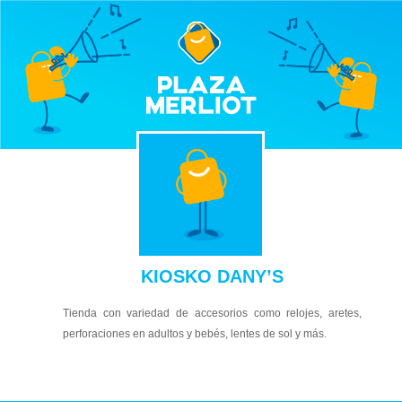
KIOSKO DANY’S
Tienda con variedad de accesorios como relojes, aretes,
perforaciones en adultos y bebés, lentes de sol y más.