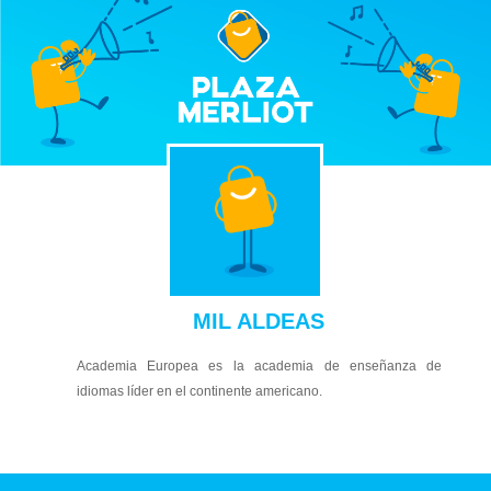
MIL ALDEAS
Academia Europea es la academia de enseñanza de
idiomas líder en el continente americano.