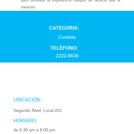
para brindarte la experiencia integral de servicio que te
mereces
CATEGORIA:
Comida
TELÉFONO:
2222-8636
UBICACIÓN:
Segundo Nivel, Local 201
HORARIO:
de 6:30 am a 8:00 pm