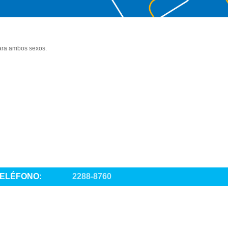
para ambos sexos.
ELÉFONO:
2288-8760