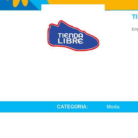
T
Emp
CATEGORIA:
Moda