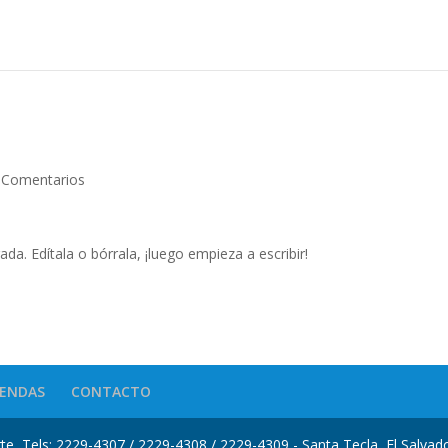
 Comentarios
da. Edítala o bórrala, ¡luego empieza a escribir!
IENDAS
CONTACTO
rte, Tels: 2229-4307 / 2229-4308 / 2229-4309 - Santa Tecla, El Salvado