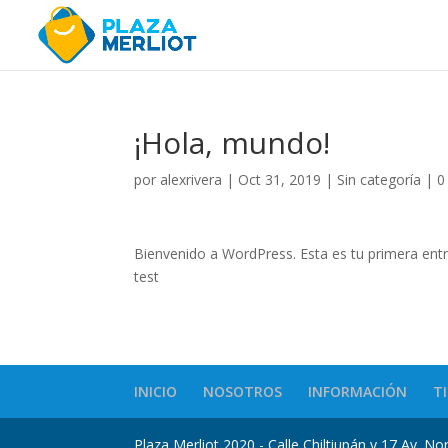
¡Hola, mundo!
por
alexrivera
|
Oct 31, 2019
|
Sin categoría
|
0
Bienvenido a WordPress. Esta es tu primera entra
test
INICIO
NOSOTROS
INFORMACIÓN
T
Plaza Merliot 2020 - Calle Chiltiupán y 17 Av. No