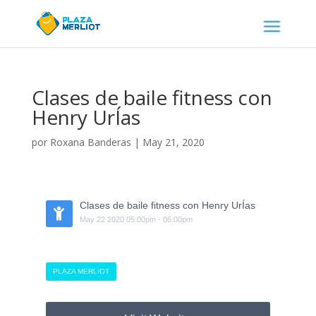
Clases de baile fitness con
Henry UrÍas
por
Roxana Banderas
|
May 21, 2020
Clases de baile fitness con Henry UrÍas
May
22
2020
05:00pm
-
06:00pm
PLAZA MERLIOT