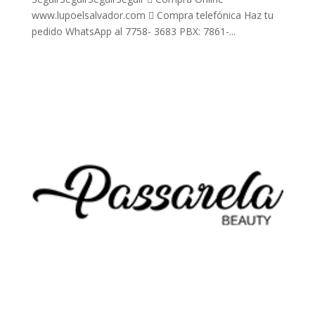
www.lupoelsalvador.com  Compra telefónica Haz tu
pedido WhatsApp al 7758- 3683 PBX: 7861-...