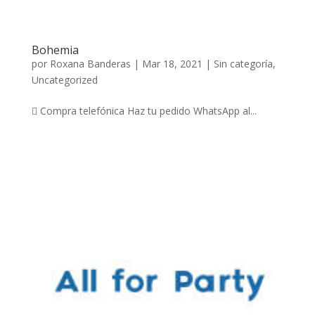
Bohemia
por
Roxana Banderas
|
Mar 18, 2021
|
Sin categoría
,
Uncategorized
 Compra telefónica Haz tu pedido WhatsApp al...