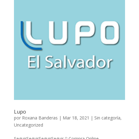
Lupo
por
Roxana Banderas
|
Mar 18, 2021
|
Sin categoría
,
Uncategorized
SeguirSeguirSeguirSeguir  Compra Online