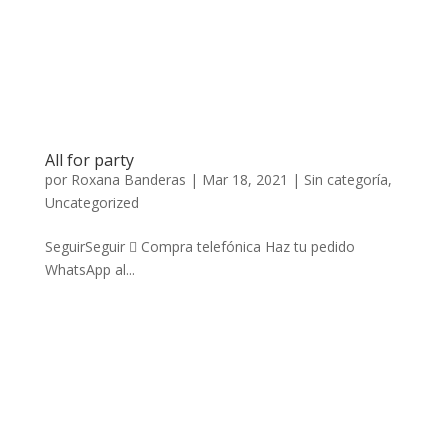
All for party
por
Roxana Banderas
|
Mar 18, 2021
|
Sin categoría
,
Uncategorized
SeguirSeguir  Compra telefónica Haz tu pedido
WhatsApp al...