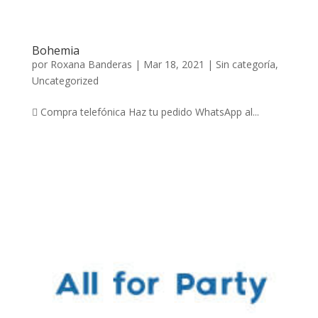
Bohemia
por
Roxana Banderas
|
Mar 18, 2021
|
Sin categoría
,
Uncategorized
 Compra telefónica Haz tu pedido WhatsApp al...