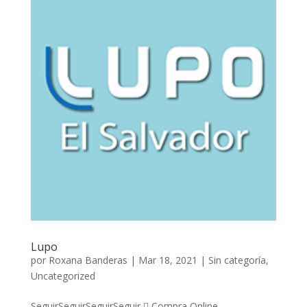
Lupo
por
Roxana Banderas
|
Mar 18, 2021
|
Sin categoría
,
Uncategorized
SeguirSeguirSeguirSeguir  Compra Online